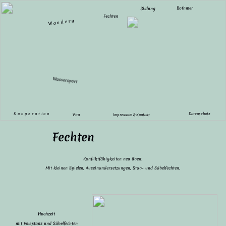
Bothmer
Bildung
Fechten
Wandern
Wassersport
Kooperation
Datenschutz
Vita
Impressum & Kontakt
Fechten
Konfliktfähigkeiten neu üben:
Mit kleinen Spielen, Auseinandersetzungen, Stab- und Säbelfechten.
Hochzeit
mit Volkstanz und Säbelfechten
Geburtstagsfeier
Gespräche auch mit Säbeln.